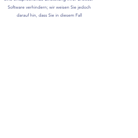
Software verhindern; wir weisen Sie jedoch
darauf hin, dass Sie in diesem Fall
gegebenenfalls nicht sämtliche Funktionen
dieser Website vollumfänglich werden nutzen
können. Sie können darüber hinaus die
Erfassung der durch das Cookie erzeugten und
auf Ihre Nutzung der Website bezogenen
Daten (inkl. Ihrer IP-Adresse) an Google sowie
die Verarbeitung dieser Daten durch Google
verhindern, indem sie das unter dem
folgenden Link verfügbare Browser-Plugin
herunterladen und
installieren:
tools.google.com/dlpage/gaoptout
Weitere Informationen zur Datennutzung zu
Werbezwecken durch Google, Einstellungs-
und Widerspruchsmöglichkeiten erfahren Sie
auf den Webseiten von Google: