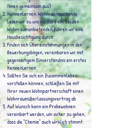
Ihnen gemeinsam aus)
Kennenlernen:
Wohnraumsuchende
laden wir zu uns ins Büro ein. Bei den
Woh
nraumanbietenden führen wir eine
Hausbesichtigung durch
Finden sich Übereinstimmungen in den
Bewerbungsbögen, vereinbaren wir mit
gegenseitigem Einverständnis ein erstes
Kennenlernen
Sollten Sie sich ein Zusammenleben
vorstellen können, schließen Sie mit
Ihrer neuen Wohnpartnerschaft einen
Wohnraumüberlassungsvertrag ab
Auf Wunsch kann ein Probewohnen
vereinbart werden, um sicher zu gehen,
dass die "Chemie" auch wirklich stimmt.