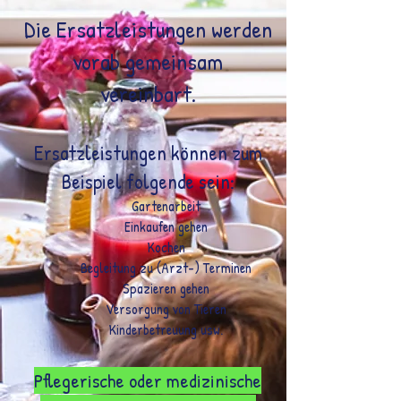
Die Ersatzleistungen werden
vorab gemeinsam
vereinbart.
Ersatzleistungen können zum
Beispiel folgende sein:
Gartenarbeit
Einkaufen gehen
Kochen
Begleitung zu (Arzt-) Terminen
Spazieren gehen
Versorgung von Tieren
Kinderbetreuung usw.
Pflegerische oder medizinische