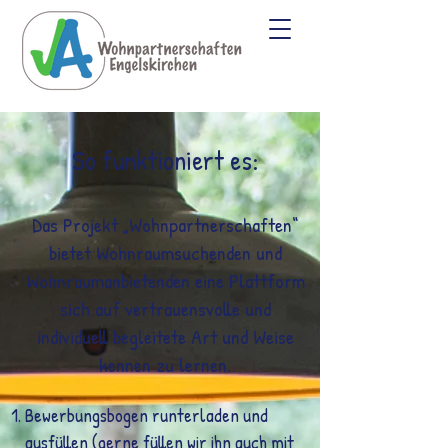
So funktioniert es:
Das Projekt „Wohnpartnerschaften“
bietet Wohnraumsuchenden und
Wohnraumanbietenden eine Plattform
sich auf vertrauensvolle und
individuell begleitete Art und Weise
kennen zu lernen.​
Bewerbungsbogen runterladen und
ausfüllen (gerne füllen wir ihn auch mit